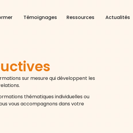
ormer
ormer
Témoignages
Témoignages
Ressources
Ressources
Actualités
Actualités
ructives
rmations sur mesure qui développent les
elations.
 formations thématiques individuelles ou
 : nous vous accompagnons dans votre