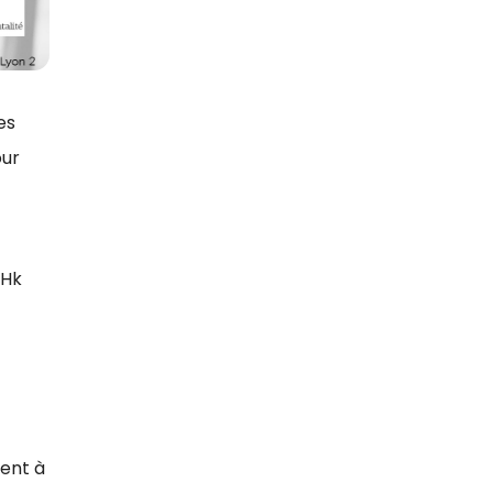
es
our
wHk
t
sent à