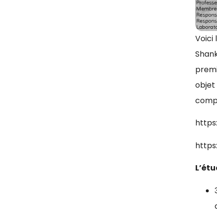
Voici
Shank
premi
objet
compl
http
https
L’étu