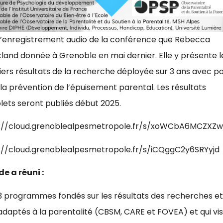
 l’enregistrement audio de la conférence que Rebecca
land donnée à Grenoble en mai dernier. Elle y présente l
ers résultats de la recherche déployée sur 3 ans avec p
 la prévention de l’épuisement parental. Les résultats
ets seront publiés début 2025.
s://cloud.grenoblealpesmetropole.fr/s/xoWCbA6MCZXZ
://cloud.grenoblealpesmetropole.fr/s/iCQggC2y6SRYyjd
de a réuni :
3 programmes fondés sur les résultats des recherches e
adaptés à la parentalité (CBSM, CARE et FOVEA) et qui vi