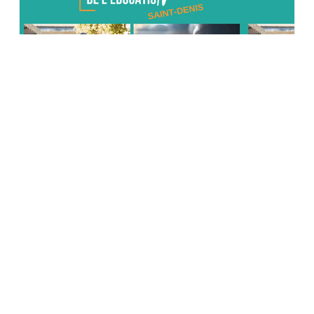
Tout
01/21/2021
La 5ème étape des Etats Généraux de
l’Education